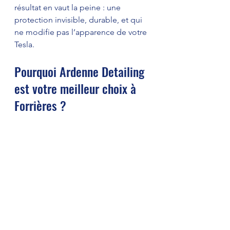
résultat en vaut la peine : une 
protection invisible, durable, et qui 
ne modifie pas l’apparence de votre 
Tesla.
Pourquoi Ardenne Detailing 
est votre meilleur choix à 
Forrières ?
En Ardenne Belge, Ardenne 
Detailing s’impose comme la 
référence pour la protection 
esthétique des véhicules haut de 
gamme. Leur expertise locale, leur 
passion pour les voitures de luxe, et 
leur souci du détail font toute la 
différence.