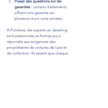
Posez des questions sur les 
garanties
 : certains traitements 
offrent une garantie sur 
plusieurs mois voire années.  
À Forrières, les experts en detailing 
sont passionnés et formés pour 
répondre aux exigences des 
propriétaires de voitures de luxe et 
de collection. Ils savent que chaque 
détail compte, et que votre 
satisfaction est leur meilleure 
publicité.
Pourquoi investir dans un 
detailing professionnel à 
Forrières ?