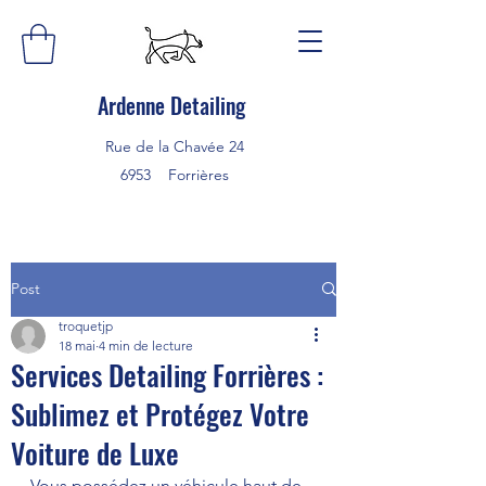
Ardenne Detailing
Rue de la Chavée 24
6953 Forrières
Post
troquetjp
18 mai
4 min de lecture
Services Detailing Forrières :
Sublimez et Protégez Votre
Voiture de Luxe
Vous possédez un véhicule haut de 